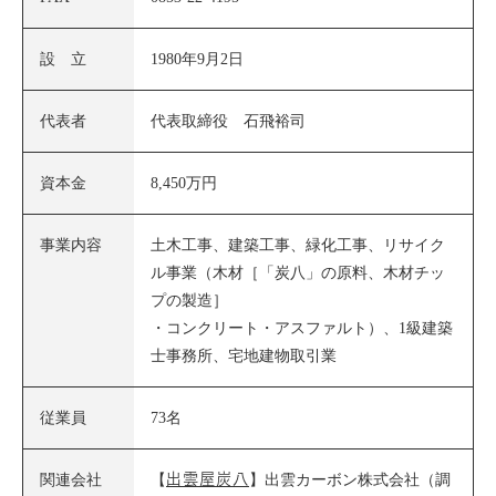
設 立
1980年9月2日
代表者
代表取締役 石飛裕司
資本金
8,450万円
事業内容
土木工事、建築工事、緑化工事、リサイク
ル事業（木材［「炭八」の原料、木材チッ
プの製造］
・コンクリート・アスファルト）、1級建築
士事務所、宅地建物取引業
従業員
73名
出雲屋炭八
関連会社
【
】出雲カーボン株式会社（調