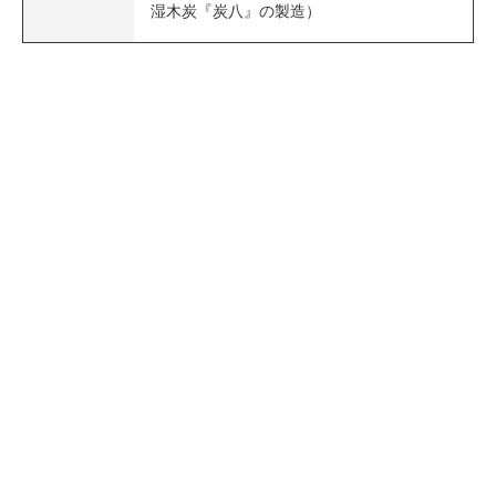
湿木炭『炭八』の製造）