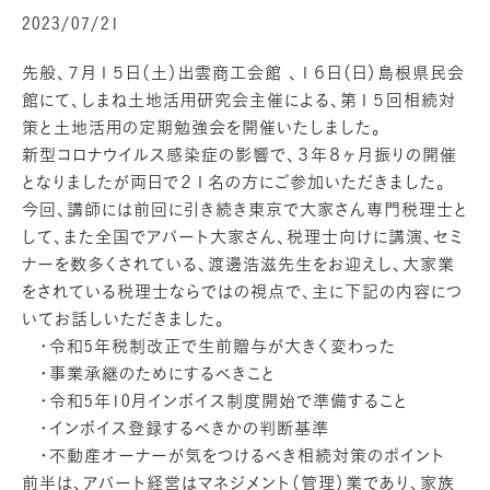
2023/07/21
先般、７月１５日（土）出雲商工会館 、１６日（日）島根県民会
館にて、しまね土地活用研究会主催による、第１５回相続対
策と土地活用の定期勉強会を開催いたしました。
新型コロナウイルス感染症の影響で、３年８ヶ月振りの開催
となりましたが両日で２１名の方にご参加いただきました。
今回、講師には前回に引き続き東京で大家さん専門税理士と
して、また全国でアパート大家さん、税理士向けに講演、セミ
ナーを数多くされている、渡邊浩滋先生をお迎えし、大家業
をされている税理士ならではの視点で、主に下記の内容につ
いてお話しいただきました。
・令和5年税制改正で生前贈与が大きく変わった
・事業承継のためにするべきこと
・令和5年10月インボイス制度開始で準備すること
・インボイス登録するべきかの判断基準
・不動産オーナーが気をつけるべき相続対策のポイント
前半は、アパート経営はマネジメント（管理）業であり、家族