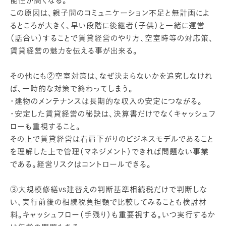
能性が高くなる。
この原因は、親子間のコミュニケーション不足と無計画によ
るところが大きく、早い段階に後継者（子供）と一緒に運営
（話合い）することで賃貸経営のやり方、空室時等の対応策、
賃貸経営の魅力を伝える事が出来る。
その他にも②空室対策は、なぜ決まらないかを追究しなけれ
ば、一時的な対策で終わってしまう。
・建物のメンテナンスは長期的な収入の安定につながる。
・安定した賃貸経営の秘訣は、決算書だけでなくキャッシュフ
ローも重視すること。
その上で賃貸経営は右肩下がりのビジネスモデルであること
を理解した上で管理（マネジメント）できれば問題ない事業
である。経営リスクはコントロールできる。
③大規模修繕vs建替えの判断基準相続税だけで判断しな
い、実行前後の相続税負担額で比較してみることも検討材
料。キャッシュフロー（手残り）も重要視する。いつ実行するか