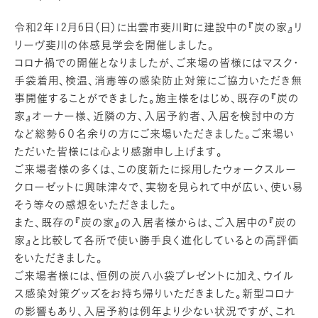
令和2年12月6日（日）に出雲市斐川町に建設中の『炭の家』リ
リーヴ斐川の体感見学会を開催しました。
コロナ禍での開催となりましたが、ご来場の皆様にはマスク・
手袋着用、検温、消毒等の感染防止対策にご協力いただき無
事開催することができました。施主様をはじめ、既存の『炭の
家』オーナー様、近隣の方、入居予約者、入居を検討中の方
など総勢６０名余りの方にご来場いただきました。ご来場い
ただいた皆様には心より感謝申し上げます。
ご来場者様の多くは、この度新たに採用したウォークスルー
クローゼットに興味津々で、実物を見られて中が広い、使い易
そう等々の感想をいただきました。
また、既存の『炭の家』の入居者様からは、ご入居中の『炭の
家』と比較して各所で使い勝手良く進化しているとの高評価
をいただきました。
ご来場者様には、恒例の炭八小袋プレゼントに加え、ウイル
ス感染対策グッズをお持ち帰りいただきました。新型コロナ
の影響もあり、入居予約は例年より少ない状況ですが、これ