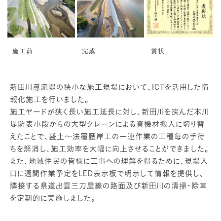
施工前
完成
賞状
新田川導流堤の狭小な施工現場において、ICTを活用した情
報化施工を行いました。
施工ヤードが狭く長い施工延長に対し、新田川を挟んだ本川
堤防表小段からの大型クレーンによる資機材搬入に切り替
えたことで、盛土～法覆護岸工の一連作業の工種毎の手待
ちを解消し、施工効率を大幅に向上させることができました。
また、地域住民の皆様に工事への理解を得るために、現場入
口に週間作業予定をLED表示板で明示して情報を提供し、
隣接する県道出雲三刀屋線の路面及び新田川の清掃・除草
を定期的に実施しました。