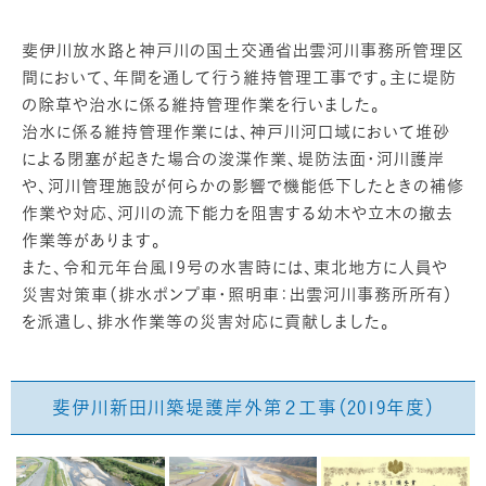
斐伊川放水路と神戸川の国土交通省出雲河川事務所管理区
間において、年間を通して行う維持管理工事です。主に堤防
の除草や治水に係る維持管理作業を行いました。
治水に係る維持管理作業には、神戸川河口域において堆砂
による閉塞が起きた場合の浚渫作業、堤防法面・河川護岸
や、河川管理施設が何らかの影響で機能低下したときの補修
作業や対応、河川の流下能力を阻害する幼木や立木の撤去
作業等があります。
また、令和元年台風19号の水害時には、東北地方に人員や
災害対策車（排水ポンプ車・照明車：出雲河川事務所所有）
を派遣し、排水作業等の災害対応に貢献しました。
斐伊川新田川築堤護岸外第２工事（2019年度）