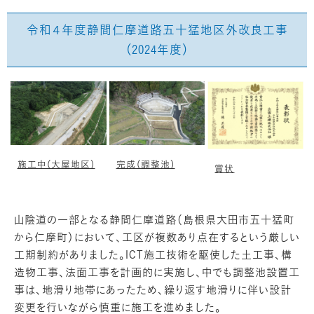
令和４年度静間仁摩道路五十猛地区外改良工事
（2024年度）
施工中（大屋地区）
完成（調整池）
賞状
山陰道の一部となる静間仁摩道路（島根県大田市五十猛町
から仁摩町）において、工区が複数あり点在するという厳しい
工期制約がありました。ICT施工技術を駆使した土工事、構
造物工事、法面工事を計画的に実施し、中でも調整池設置工
事は、地滑り地帯にあったため、繰り返す地滑りに伴い設計
変更を行いながら慎重に施工を進めました。