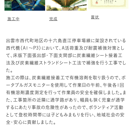
賞状
施工中
完成
出雲市西代町地区の十六島直江停車場線に架設されている
西代橋（A1～P3）において、A活荷重及び耐震補強対策とし
て、床版下面張出部・下面支間部に炭素繊維シート接着工
法及び炭素繊維ストランドシート工法で補強を行う工事でし
た。
施工の際は、炭素繊維接着工で有機溶剤を取り扱うので、ポ
ータブルガスモニターを使用して作業日の午前、午後各1回
有機溶剤濃度測定を行って作業員の安全を確保しました。ま
た、工事箇所の近隣に通学路があり、幅員も狭く児童が通学
するにあたり事故の危険性があったので、ボランティア活動
として登校時間帯には子どもみまもりを行い、地域社会の安
全・安心に貢献しました。