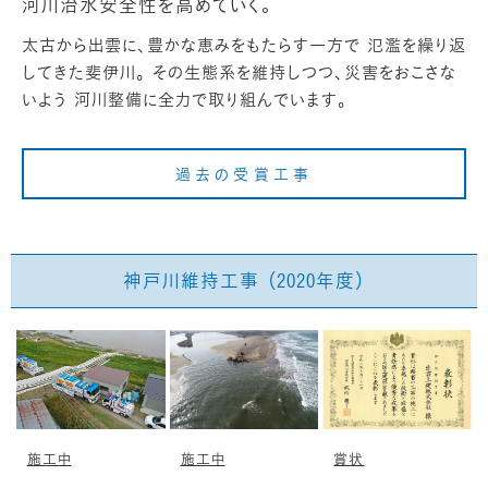
河川治水安全性を高めていく。
太古から出雲に、豊かな恵みをもたらす一方で 氾濫を繰り返
してきた斐伊川。 その生態系を維持しつつ、災害をおこさな
いよう 河川整備に全力で取り組んでいます。
過去の受賞工事
神戸川維持工事 （2020年度）
施工中
施工中
賞状