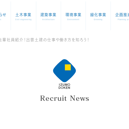
らせ
土木事業
建築事業
環境事業
緑化事業
企画推
ws
Civil engineering
Architecture
Environment
Greening
Planning p
先輩社員紹介！出雲土建の仕事や働き方を知ろう！
Recruit News