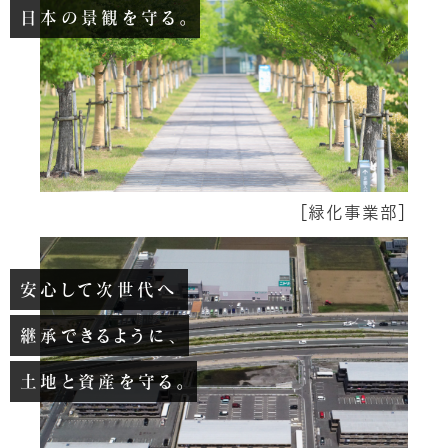
日本の景観を守る。
［
緑化事業部
］
安心して次世代へ
継承できるように、
土地と資産を守る。