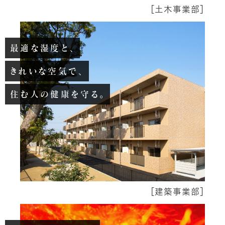
［
土木事業部
］
最適な湿度と、
きれいな空気で、
住む人の健康を守る。
［
建築事業部
］