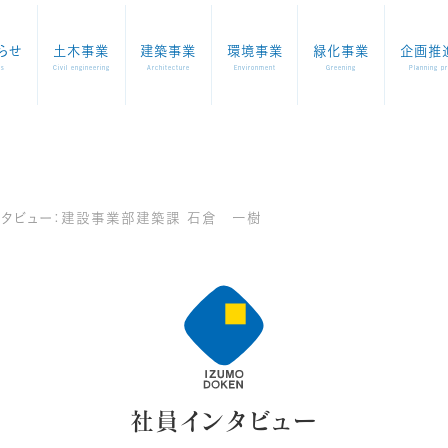
らせ
土木事業
建築事業
環境事業
緑化事業
企画推
ws
Civil engineering
Architecture
Environment
Greening
Planning p
ンタビュー：建設事業部建築課 石倉 一樹
社員インタビュー